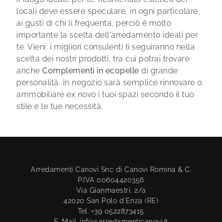
locali deve essere speculare, in ogni particolare,
ai gusti di chi li frequenta, perciò è molto
importante la scelta dell'arredamento ideali per
te. Vieni: i migliori consulenti ti seguiranno nella
scelta dei nostri prodotti, tra cui potrai trovare
anche
Complementi
in ecopelle
di grande
personalità. In negozio sarà semplice rinnovare o
ammobiliare ex novo i tuoi spazi secondo il tuo
stile e le tue necessità.
Arredamenti Canovi Snc di Canovi Romina & C.
P.IVA 00604420356
Via Gianmaestri, 2/a
42020 San Polo d'Enza (RE)
Tel. +39 0522873415
E-Mail. info@arredamenticanovi.it