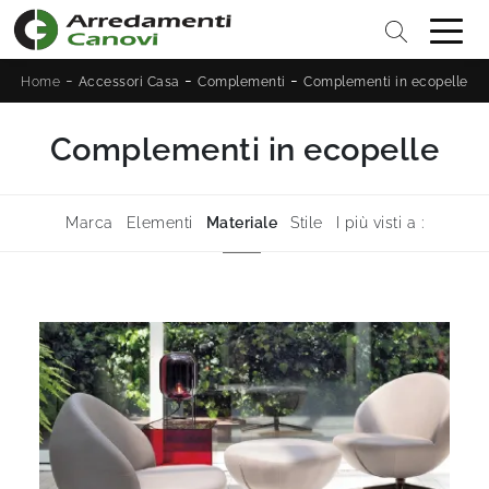
-
-
-
Home
Accessori Casa
Complementi
Complementi in ecopelle
Complementi in ecopelle
Marca
Elementi
Materiale
Stile
I più visti a :