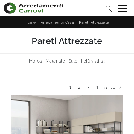
-
-
Home
Arredamento Casa
Pareti Attrezzate
Pareti Attrezzate
Marca
Materiale
Stile
I più visti a :
1
2
3
4
5
....
7