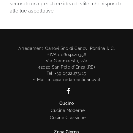
secondo una peculiare idea di stile, che risponda
alle tue aspettative.
Arredamenti Canovi Snc di Canovi Romina & C.
P.IVA 00604420356
Via Gianmaestri, 2/a
42020 San Polo d'Enza (RE)
Tel. +39 0522873415
E-Mail. info@arredamenticanovi.it
Cucine
Cucine Moderne
Cucine Classiche
Zona Giorno