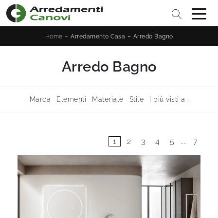
-
-
Home
Arredamento Casa
Arredo Bagno
Arredo Bagno
Marca
Elementi
Materiale
Stile
I più visti a :
1
2
3
4
5
....
7