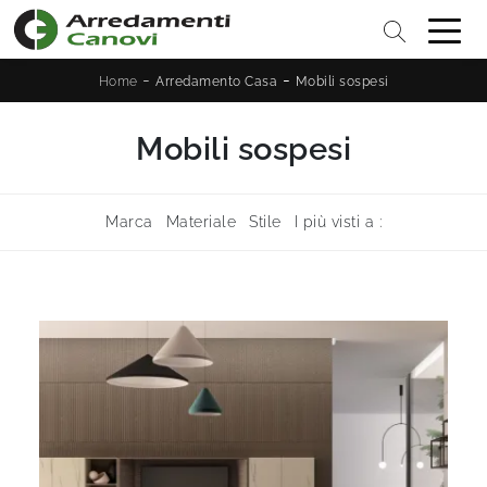
-
-
Home
Arredamento Casa
Mobili sospesi
Mobili sospesi
Marca
Materiale
Stile
I più visti a :