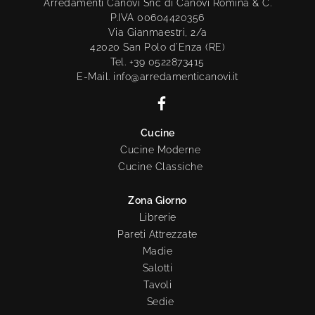
Arredamenti Canovi Snc di Canovi Romina & C.
P.IVA 00604420356
Via Gianmaestri, 2/a
42020 San Polo d'Enza (RE)
Tel. +39 0522873415
E-Mail. info@arredamenticanovi.it
Cucine
Cucine Moderne
Cucine Classiche
Zona Giorno
Librerie
Pareti Attrezzate
Madie
Salotti
Tavoli
Sedie