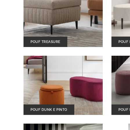
POUF TREASURE
POUF 
POUF DUNK E PINTO
POUF 