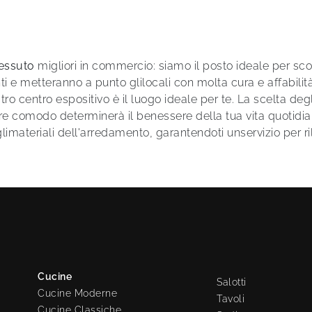
tessuto
migliori in commercio: siamo il posto ideale per scopr
nti e metteranno a punto glilocali con molta cura e affabil
stro centro espositivo è il luogo ideale per te. La scelta deg
are comodo determinerà il benessere della tua vita quotidian
 glimateriali dell'arredamento, garantendoti unservizio per 
Cucine
Salotti
Cucine Moderne
Tavoli
Cucine Classiche