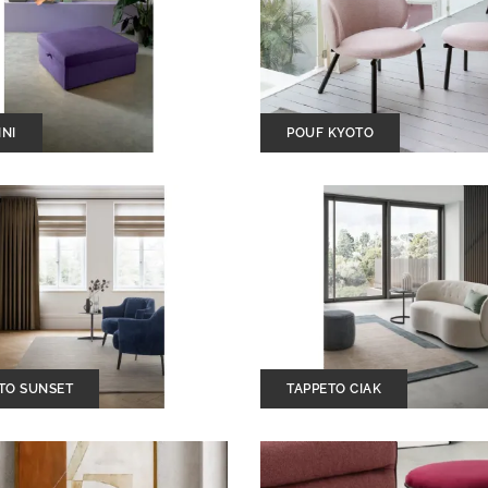
NI
POUF KYOTO
TO SUNSET
TAPPETO CIAK