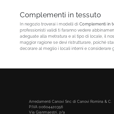
Complementi in tessuto
In negozio troverai i modelli di
Complementi
in 
professionisti validi ti faranno vedere abbiname
adeguate alla metratura e al tipo di locale, il no
maggior ragione se devi ristrutturare, poiché st
decorare al meglio i locali interni e considerare
Arredamenti Canovi Snc di Canovi Romina & C.
P.IVA 00604420356
Via Gianmaestri, 2/a