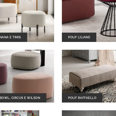
NANA E TIMIS
POUF LILIANE
BOWL, CIRCUS E WILSON
POUF RAFFAELLO