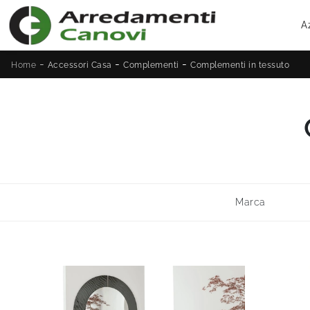
A
-
-
-
Home
Accessori Casa
Complementi
Complementi in tessuto
Marca