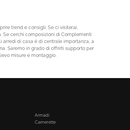
ire trend e consigli. Se ci visiterai,
ità. Se cerchi composizioni di Complementi
li arredi di casa è di centrale importanza, a
a. Saremo in grado di offrirti supporto per
rilievo misure e montaggio.
Armadi
Camerette