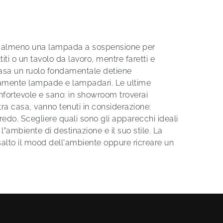
rre almeno una lampada a sospensione per
iti o un tavolo da lavoro, mentre faretti e
casa un ruolo fondamentale detiene
ttentamente lampade e lampadari. Le ultime
nfortevole e sano: in showroom troverai
tra casa, vanno tenuti in considerazione:
rredo. Scegliere quali sono gli apparecchi ideali
’ambiente di destinazione e il suo stile. La
isalto il mood dell'ambiente oppure ricreare un