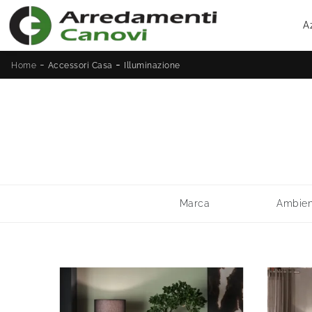
A
-
-
Home
Accessori Casa
Illuminazione
Marca
Ambien