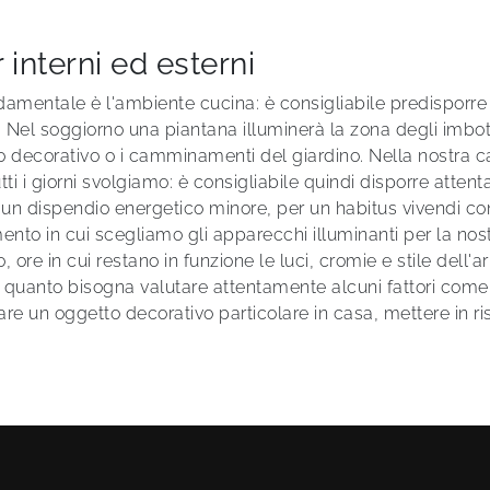
interni ed esterni
fondamentale è l'ambiente cucina: è consigliabile predispo
ti. Nel soggiorno una piantana illuminerà la zona degli imbott
to decorativo o i camminamenti del giardino. Nella nostra 
 tutti i giorni svolgiamo: è consigliabile quindi disporre a
 un dispendio energetico minore, per un habitus vivendi co
ento in cui scegliamo gli apparecchi illuminanti per la nos
 ore in cui restano in funzione le luci, cromie e stile dell'a
 quanto bisogna valutare attentamente alcuni fattori come l
zare un oggetto decorativo particolare in casa, mettere in r