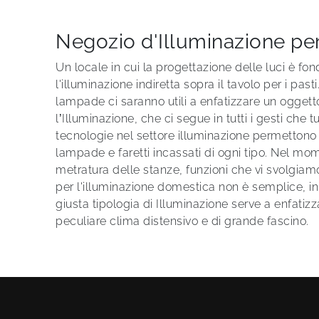
Negozio d'Illuminazione per 
Un locale in cui la progettazione delle luci è 
l'illuminazione indiretta sopra il tavolo per i pas
lampade ci saranno utili a enfatizzare un ogget
l’Illuminazione, che ci segue in tutti i gesti che
tecnologie nel settore illuminazione permettono
lampade e faretti incassati di ogni tipo. Nel mom
metratura delle stanze, funzioni che vi svolgiamo,
per l'illuminazione domestica non è semplice, in
giusta tipologia di Illuminazione serve a enfatiz
peculiare clima distensivo e di grande fascino.