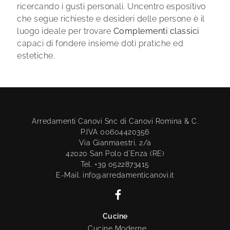
ricercando i gusti personali. Uncentro espositivo
che segue richieste e desideri delle persone è il
luogo ideale per trovare
Complementi classici
capaci di fondere insieme doti pratiche ed
estetiche.
Arredamenti Canovi Snc di Canovi Romina & C.
P.IVA 00604420356
Via Gianmaestri, 2/a
42020 San Polo d'Enza (RE)
Tel. +39 0522873415
E-Mail. info@arredamenticanovi.it
Cucine
Cucine Moderne