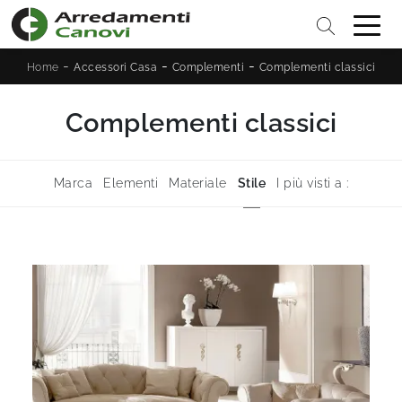
-
-
-
Home
Accessori Casa
Complementi
Complementi classici
Complementi classici
Marca
Elementi
Materiale
Stile
I più visti a :