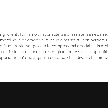
er gliclienti, forniamo unaconsulenza di assistenza nell'arr
menti
nelle diverse finiture belle e resistenti, non perdere l
à più un problema grazie alle composizioni arredative
in met
o perfetto in cui conoscere i migliori professionisti, approfit
roponiamo un'ampia gamma di prodotti in diverse finiture be