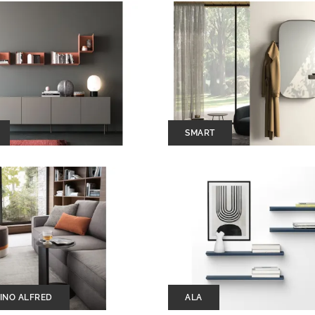
SMART
INO ALFRED
ALA