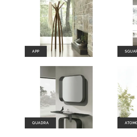
APP
SGUA
QUADRA
ATOM