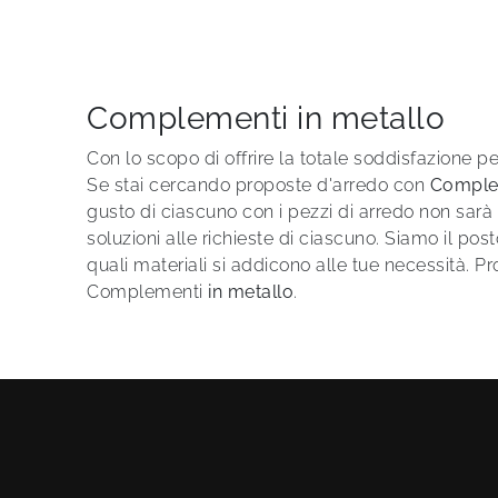
Complementi in metallo
Con lo scopo di offrire la totale soddisfazione p
Se stai cercando proposte d'arredo con
Comple
gusto di ciascuno con i pezzi di arredo non sar
soluzioni alle richieste di ciascuno. Siamo il post
quali materiali si addicono alle tue necessità. P
Complementi
in metallo
.