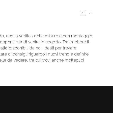
1
2
edo, con la verifica delle misure e con montaggio.
'opportunità di venire in negozio. Trasmettere il
allo
disponibili da noi, ideali per trovare
tare di consigli riguardo i nuovi trend e definire
lle da vedere, tra cui trovi anche molteplici