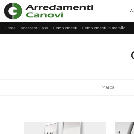
A
-
-
-
Home
Accessori Casa
Complementi
Complementi in metallo
Marca