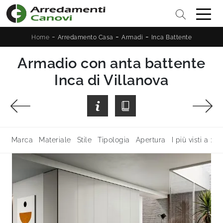
-
-
-
Home
Arredamento Casa
Armadi
Inca Battente
Armadio con anta battente
Inca di Villanova
Marca
Materiale
Stile
Tipologia
Apertura
I più visti a :