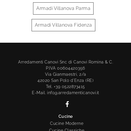
Armadi Villanova Parma
Armadi Villanova Fidenza
Arredamenti Canovi Snc di Canovi Romina & C.
P.IVA 00604420356
Via Gianmaestri, 2/a
42020 San Polo d'Enza (RE)
Tel. +39 0522873415
E-Mail. info@arredamenticanovi.it
Cucine
Cucine Moderne
Cucine Classiche