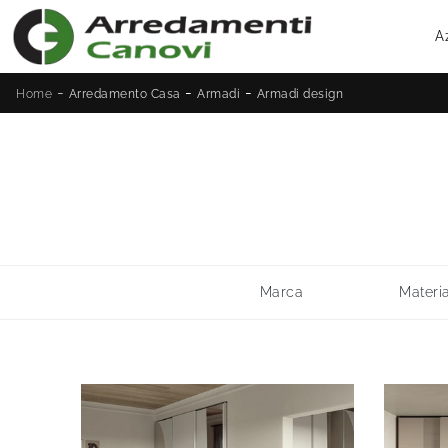
A
-
-
-
Home
Arredamento Casa
Armadi
Armadi design
Marca
Materi