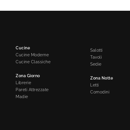
Cucine
Salotti
Cucine Moderne
Tavoli
Cucine Classiche
Sedie
Zona Giorno
Zona Notte
Librerie
Letti
Pareti Attrezzate
Comodini
Madie