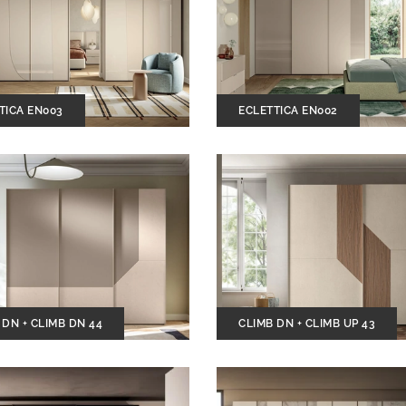
TICA EN003
ECLETTICA EN002
 DN + CLIMB DN 44
CLIMB DN + CLIMB UP 43