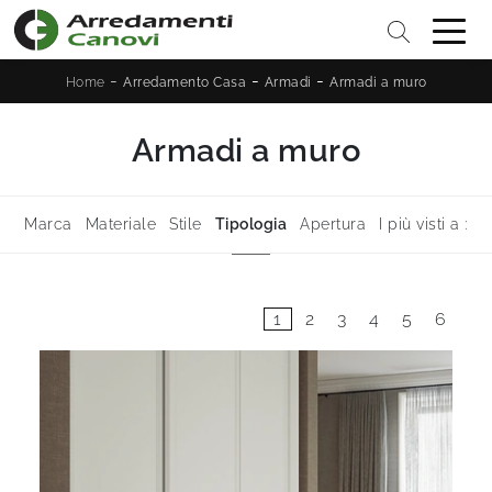
-
-
-
Home
Arredamento Casa
Armadi
Armadi a muro
Armadi a muro
Marca
Materiale
Stile
Tipologia
Apertura
I più visti a :
1
2
3
4
5
6