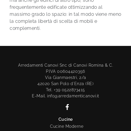
ma anche gli edifici di altro tipo, sono
frequentemente edificate ottimizzando al
massimo grado lo spazio: in tal modo viene meno
la completa libertà di scelta di mobili e
complementi.
Arredamenti Canovi Snc di Canovi Romina & C.
P.IVA 00604420356
Via Gianmaestri, 2/a
42020 San Polo d'Enza (RE)
Tel. +39 0522873415
E-Mail. info@arredamenticanovi.it
Cucine
Cucine Moderne