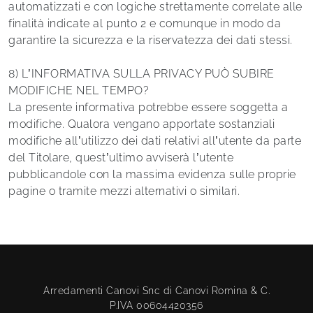
automatizzati e con logiche strettamente correlate alle
finalità indicate al punto 2 e comunque in modo da
garantire la sicurezza e la riservatezza dei dati stessi.
8) L’INFORMATIVA SULLA PRIVACY PUÒ SUBIRE
MODIFICHE NEL TEMPO?
La presente informativa potrebbe essere soggetta a
modifiche. Qualora vengano apportate sostanziali
modifiche all’utilizzo dei dati relativi all’utente da parte
del Titolare, quest’ultimo avviserà l’utente
pubblicandole con la massima evidenza sulle proprie
pagine o tramite mezzi alternativi o similari.
Arredamenti Canovi Snc di Canovi Romina & C.
P.IVA 00604420356