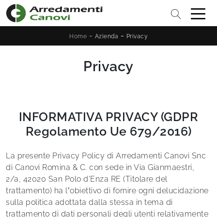
-
-
Home
Azienda
Privacy
Privacy
INFORMATIVA PRIVACY (GDPR
Regolamento Ue 679/2016)
La presente Privacy Policy di Arredamenti Canovi Snc
di Canovi Romina & C. con sede in Via Gianmaestri,
2/a, 42020 San Polo d'Enza RE (Titolare del
trattamento) ha l’obiettivo di fornire ogni delucidazione
sulla politica adottata dalla stessa in tema di
trattamento di dati personali degli utenti relativamente