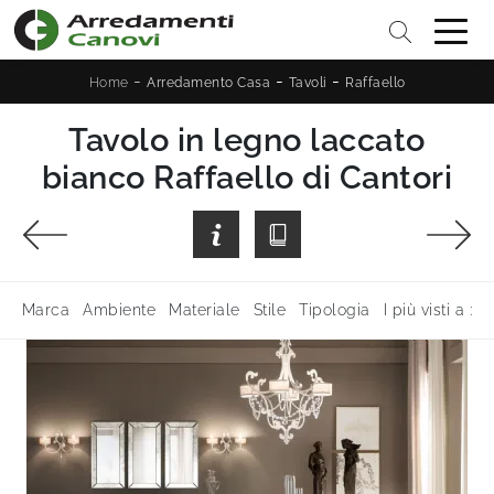
-
-
-
Home
Arredamento Casa
Tavoli
Raffaello
Tavolo in legno laccato
bianco Raffaello di Cantori
Marca
Ambiente
Materiale
Stile
Tipologia
I più visti a :