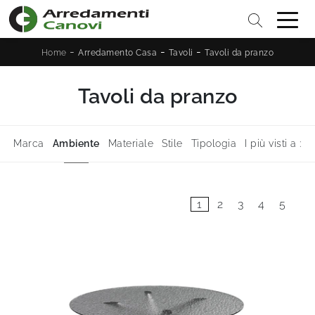
-
-
-
Home
Arredamento Casa
Tavoli
Tavoli da pranzo
Tavoli da pranzo
Marca
Ambiente
Materiale
Stile
Tipologia
I più visti a :
1
2
3
4
5