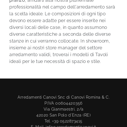
pranzo
, affidarti alla nostra pluriennale
professionalità nel campo dell'arredamento sarà
la scelta ideale. Le composizioni di ogni tipo
devono essere adatte per essere inserite nei
diversi locali delle case, in quanto assumono
diverse caratteristiche a seconda delle diverse
stanze in cui verranno collocate. In showroom,
insieme ai nostri store manager del settore
arredamento validi, troverai i modelli di Tavoli
ideali per le tue necessità di spazio e stile.
Arredamenti Canovi Snc di Canovi Romina & C.
P.IVA 00604420356
Via Gianmaestri, 2/a
42020 San Polo d'Enza (RE)
Tel. +39 0522873415