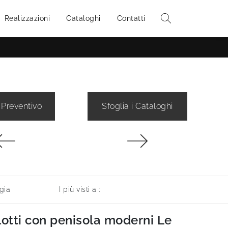
Realizzazioni
Cataloghi
Contatti
 Preventivo
Sfoglia i Cataloghi
gia
I più visti a :
lotti con penisola moderni Le