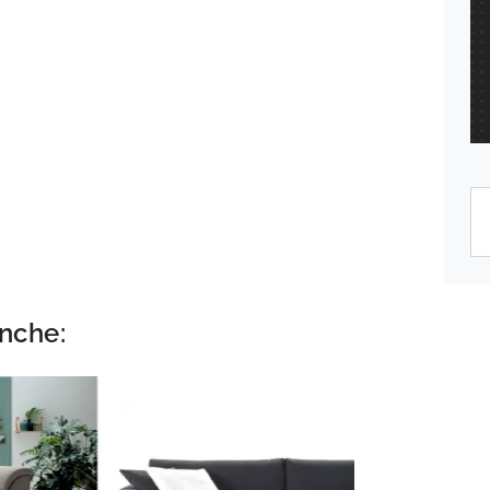
nche: