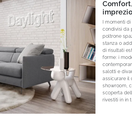
Comfort,
imprezios
I momenti di 
condivisi da 
poltrone spa
stanza o addo
di risultati e
forme: i mode
contemporane
salotti e div
assicurare il
showroom, co
scoperta del
rivestiti in in