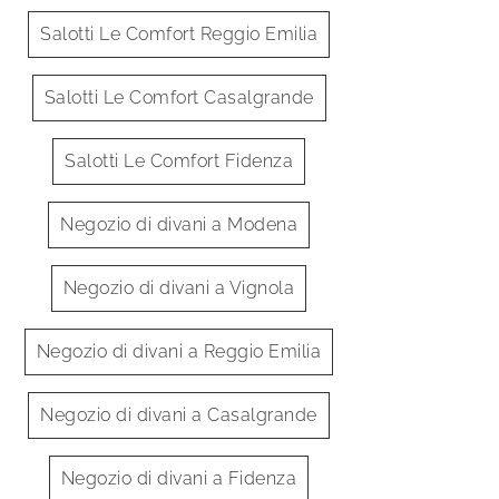
Salotti Le Comfort Reggio Emilia
Salotti Le Comfort Casalgrande
Oasi
Te
Salotti Le Comfort Fidenza
Negozio di divani a Modena
Negozio di divani a Vignola
Negozio di divani a Reggio Emilia
Negozio di divani a Casalgrande
Negozio di divani a Fidenza