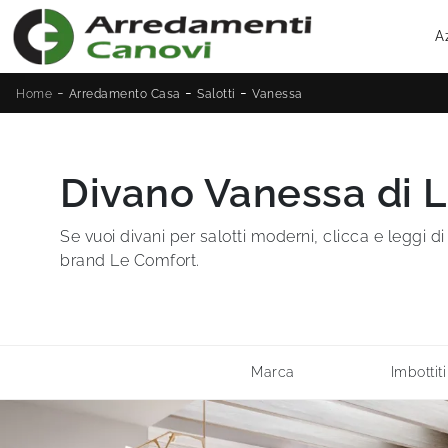
A
-
-
-
Home
Arredamento Casa
Salotti
Vanessa
Divano Vanessa di 
Se vuoi divani per salotti moderni, clicca e leggi d
brand Le Comfort.
Marca
Imbottiti