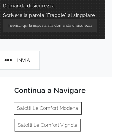
Domanda di sicurezza
Scrivere la parola "Fragole" al singolare
INVIA
Continua a Navigare
Salotti Le Comfort Modena
Salotti Le Comfort Vignola