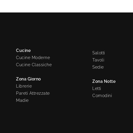
Cucine
Salotti
Cucine Moderne
Tavoli
Cucine Classiche
Sedie
Zona Giorno
Zona Notte
Librerie
Letti
Pareti Attrezzate
Comodini
Madie