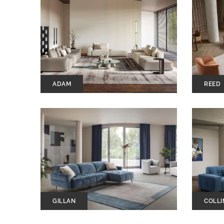
ADAM
REED
GILLAN
COLLI