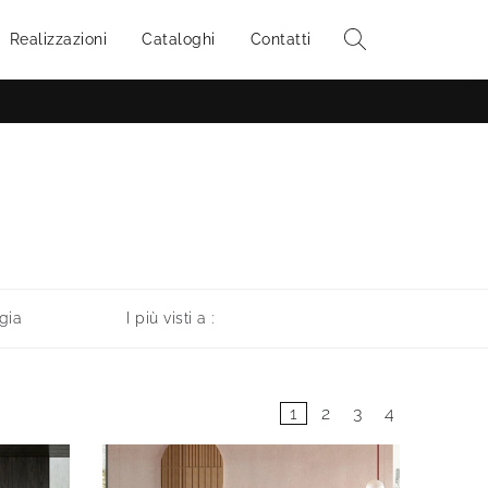
Realizzazioni
Cataloghi
Contatti
gia
I più visti a :
1
2
3
4