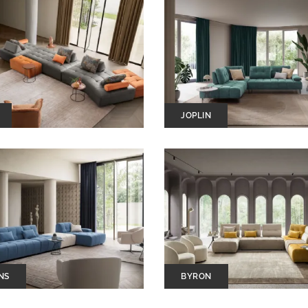
JOPLIN
NS
BYRON