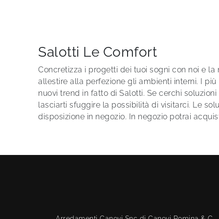
Salotti Le Comfort
Concretizza i progetti dei tuoi sogni con noi e l
allestire alla perfezione gli ambienti interni. I pi
nuovi trend in fatto di Salotti. Se cerchi soluzi
lasciarti sfuggire la possibilità di visitarci. Le so
disposizione in negozio. In negozio potrai acquist
Arredamenti Canovi Snc di Canovi Romina & C.