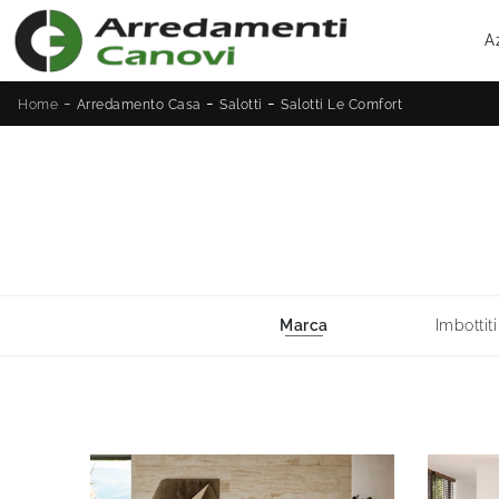
A
-
-
-
Home
Arredamento Casa
Salotti
Salotti Le Comfort
Marca
Imbottiti