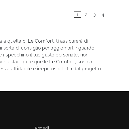
1
2
3
4
ta a quella di
Le Comfort
, ti assicurerà di
ni sorta di consiglio per aggiornarti riguardo i
e rispecchino il tuo gusto personale, non
i acquistare pure quelle
Le Comfort
, sono a
za affidabile e irreprensibile fin dal progetto.
Armadi