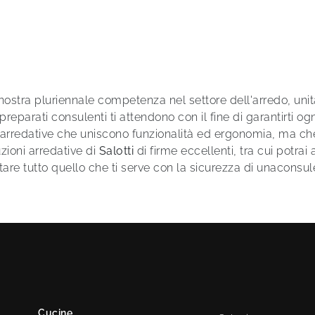
a nostra pluriennale competenza nel settore dell'arredo, uni
ù preparati consulenti ti attendono con il fine di garantirti og
oni arredative che uniscono funzionalità ed ergonomia, ma ch
luzioni arredative di
Salotti
di firme eccellenti, tra cui potra
are tutto quello che ti serve con la sicurezza di unaconsulen
Cucine