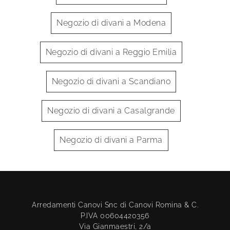
Negozio di divani a Modena
Negozio di divani a Reggio Emilia
Negozio di divani a Scandiano
Negozio di divani a Casalgrande
Negozio di divani a Parma
Arredamenti Canovi Snc di Canovi Romina & C.
P.IVA 00604420356
Via Gianmaestri, 2/a