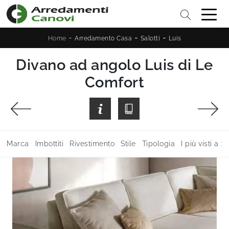
-
-
-
Home
Arredamento Casa
Salotti
Luis
Divano ad angolo Luis di Le
Comfort
Marca
Imbottiti
Rivestimento
Stile
Tipologia
I più visti a :