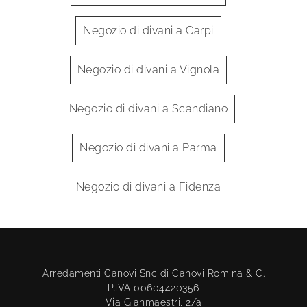
Negozio di divani a Carpi
Negozio di divani a Vignola
Negozio di divani a Scandiano
Negozio di divani a Parma
Negozio di divani a Fidenza
Arredamenti Canovi Snc di Canovi Romina & C.
P.IVA 00604420356
Via Gianmaestri, 2/a