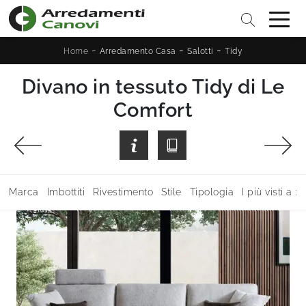
-
-
-
Home
Arredamento Casa
Salotti
Tidy
Divano in tessuto Tidy di Le
Comfort
Marca
Imbottiti
Rivestimento
Stile
Tipologia
I più visti a :