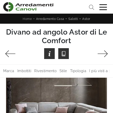
-
-
-
Home
Arredamento Casa
Salotti
Astor
Divano ad angolo Astor di Le
Comfort
Marca
Imbottiti
Rivestimento
Stile
Tipologia
I più visti a :