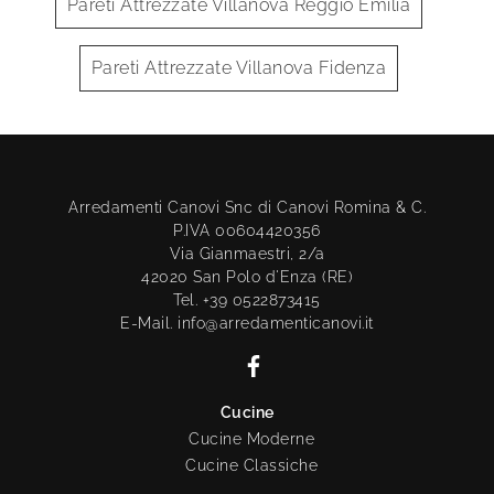
Pareti Attrezzate Villanova Reggio Emilia
Pareti Attrezzate Villanova Fidenza
Arredamenti Canovi Snc di Canovi Romina & C.
P.IVA 00604420356
Via Gianmaestri, 2/a
42020 San Polo d'Enza (RE)
Tel. +39 0522873415
E-Mail. info@arredamenticanovi.it
Cucine
Cucine Moderne
Cucine Classiche