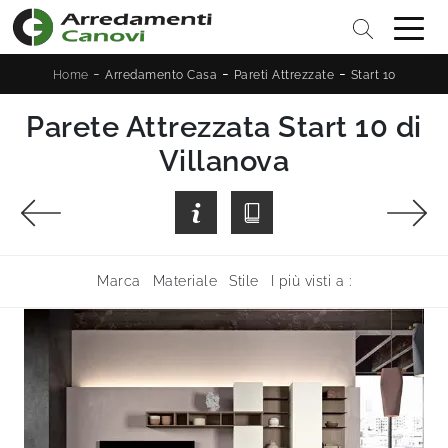
-
-
-
Home
Arredamento Casa
Pareti Attrezzate
Start 10
Parete Attrezzata Start 10 di
Villanova
Marca
Materiale
Stile
I più visti a :