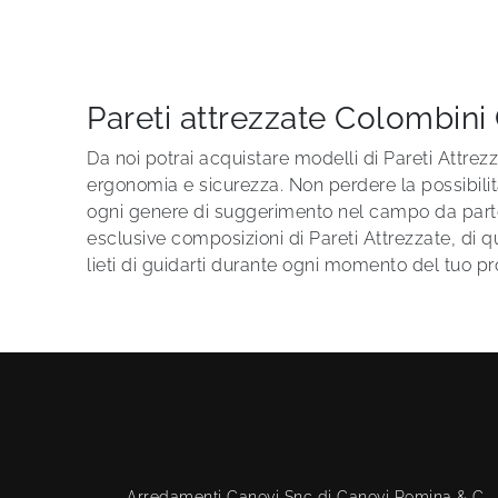
Pareti attrezzate Colombini
Da noi potrai acquistare modelli di Pareti Attrezz
ergonomia e sicurezza. Non perdere la possibilità 
ogni genere di suggerimento nel campo da parte n
esclusive composizioni di Pareti Attrezzate, di qu
lieti di guidarti durante ogni momento del tuo pr
Arredamenti Canovi Snc di Canovi Romina & C.