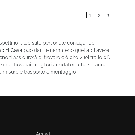
1
2
3
ispettino il tuo stile personale coniugando
bini Casa
può darti e nemmeno quella di avere
ti assicurerà di trovare ciò che vuoi tra le più
a noi troverai i migliori arredatori, che saranno
le misure e trasporto e montaggio.
Armadi