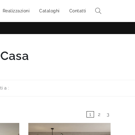
Realizzazioni
Cataloghi
Contatti
 Casa
ti a :
1
2
3