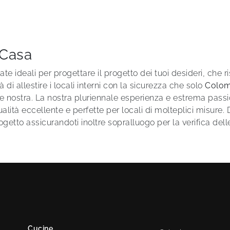
 Casa
ate ideali per progettare il progetto dei tuoi desideri, che r
di allestire i locali interni con la sicurezza che solo
Colom
ostra. La nostra pluriennale esperienza e estrema passione 
alità eccellente e perfette per locali di molteplici misure. D
ogetto assicurandoti inoltre sopralluogo per la verifica del
Cucine