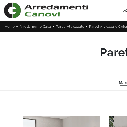
A
-
-
-
Home
Arredamento Casa
Pareti Attrezzate
Pareti Attrezzate Col
Pare
Mar