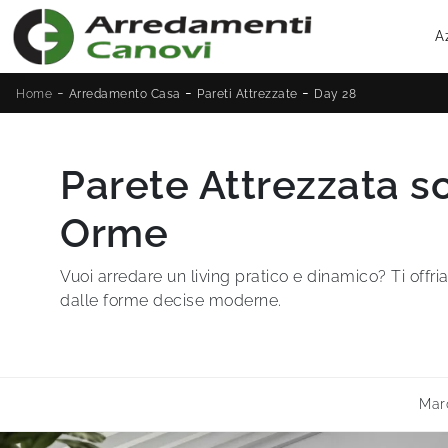
A
-
-
-
Home
Arredamento Casa
Pareti Attrezzate
Day 28
Parete Attrezzata s
Orme
Vuoi arredare un living pratico e dinamico? Ti off
dalle forme decise moderne.
Mar