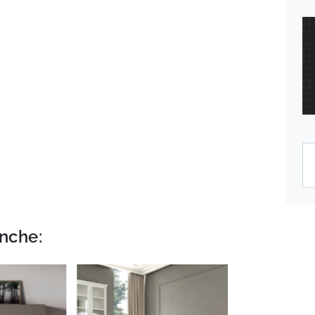
nche: