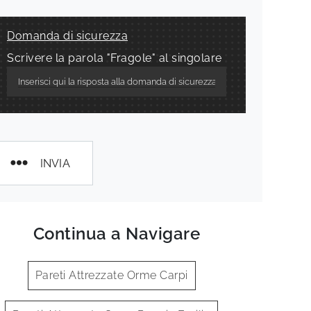
Domanda di sicurezza
Scrivere la parola "Fragole" al singolare
INVIA
Continua a Navigare
Pareti Attrezzate Orme Carpi