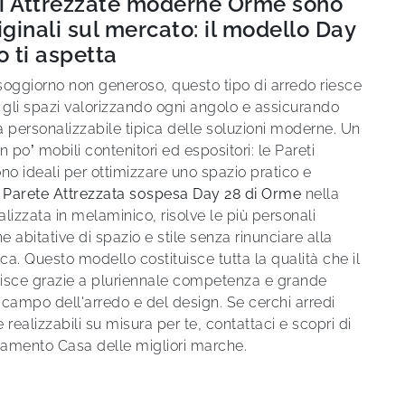
ti Attrezzate moderne Orme sono
riginali sul mercato: il modello Day
o ti aspetta
soggiorno non generoso, questo tipo di arredo riesce
 gli spazi valorizzando ogni angolo e assicurando
 personalizzabile tipica delle soluzioni moderne. Un
un po’ mobili contenitori ed espositori: le Pareti
no ideali per ottimizzare uno spazio pratico e
a
Parete Attrezzata sospesa Day 28 di Orme
nella
ealizzata in melaminico, risolve le più personali
 abitative di spazio e stile senza rinunciare alla
tica. Questo modello costituisce tutta la qualità che il
isce grazie a pluriennale competenza e grande
 campo dell'arredo e del design. Se cerchi arredi
 realizzabili su misura per te, contattaci e scopri di
edamento Casa delle migliori marche.