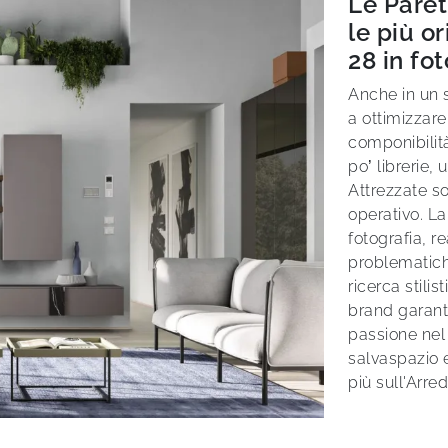
Le Pare
le più o
28 in fot
Anche in un 
a ottimizzare
componibilità
po’ librerie, 
Attrezzate so
operativo. L
fotografia, r
problematiche
ricerca stilis
brand garant
passione nel
salvaspazio e
più sull'Arr