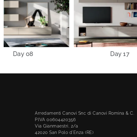
Day 08
Day 17
Arredamenti Canovi Snc di Canovi Romina & C.
P.IVA 00604420356
Via Gianmaestri, 2/a
42020 San Polo d'Enza (RE)