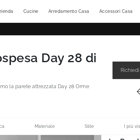
zienda
Cucine
Arredamento Casa
Accessori Casa
ospesa Day 28 di
Richiedi
riamo la parete attrezzata Day 28 Orme
ca
Materiale
Stile
I più vis