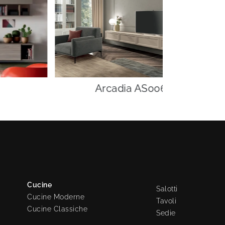
Arcadia AS006
Cucine
Salotti
Cucine Moderne
Tavoli
Cucine Classiche
Sedie