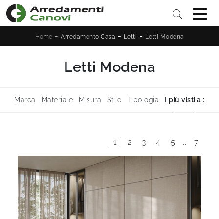
-
-
-
Home
Arredamento Casa
Letti
Letti Modena
Letti Modena
Marca
Materiale
Misura
Stile
Tipologia
I più visti a :
1
2
3
4
5
....
7