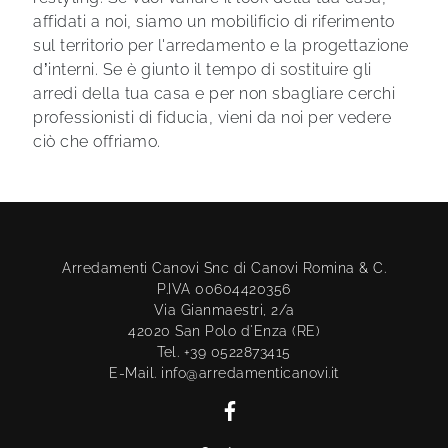
affidati a noi, siamo un mobilificio di riferimento
sul territorio per l'arredamento e la progettazione
d’interni. Se è giunto il tempo di sostituire gli
arredi della tua casa e per non sbagliare cerchi
professionisti di fiducia, vieni da noi per vedere
ciò che offriamo.
Arredamenti Canovi Snc di Canovi Romina & C.
P.IVA 00604420356
Via Gianmaestri, 2/a
42020 San Polo d'Enza (RE)
Tel. +39 0522873415
E-Mail. info@arredamenticanovi.it