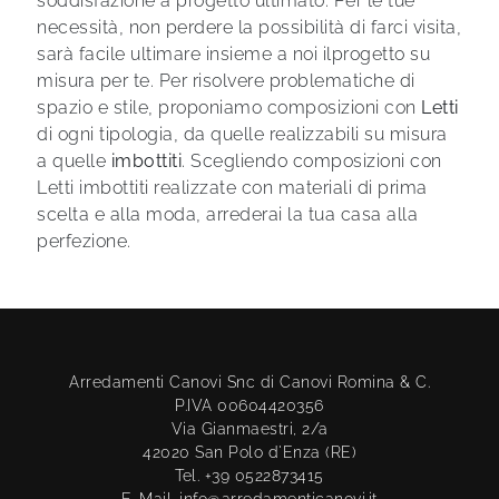
soddisfazione a progetto ultimato. Per le tue
necessità, non perdere la possibilità di farci visita,
sarà facile ultimare insieme a noi ilprogetto su
misura per te. Per risolvere problematiche di
spazio e stile, proponiamo composizioni con
Letti
di ogni tipologia, da quelle realizzabili su misura
a quelle
imbottiti
. Scegliendo composizioni con
Letti imbottiti realizzate con materiali di prima
scelta e alla moda, arrederai la tua casa alla
perfezione.
Arredamenti Canovi Snc di Canovi Romina & C.
P.IVA 00604420356
Via Gianmaestri, 2/a
42020 San Polo d'Enza (RE)
Tel. +39 0522873415