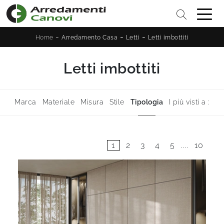
-
-
-
Home
Arredamento Casa
Letti
Letti imbottiti
Letti imbottiti
Marca
Materiale
Misura
Stile
Tipologia
I più visti a :
1
2
3
4
5
....
10