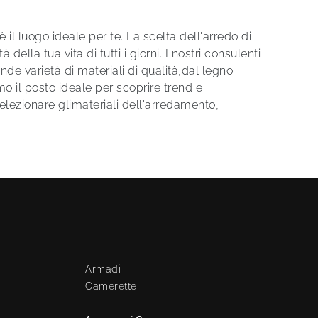
il luogo ideale per te. La scelta dell'arredo di
ella tua vita di tutti i giorni. I nostri consulenti
ande varietà di materiali di qualità,dal legno
mo il posto ideale per scoprire trend e
elezionare glimateriali dell'arredamento,
Armadi
Camerette