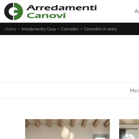
A
-
-
-
Home
Arredamento Casa
Comodini
Comodini in vetro
Mar