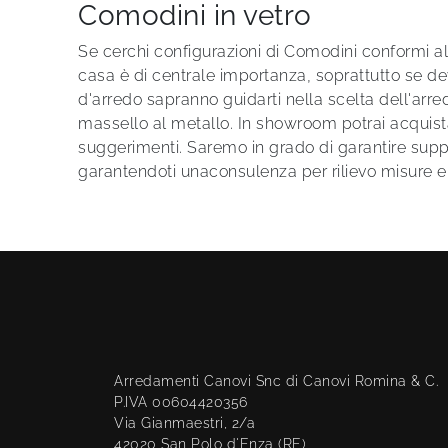
Comodini in vetro
Se cerchi configurazioni di Comodini conformi all
casa è di centrale importanza, soprattutto se devi 
d'arredo sapranno guidarti nella scelta dell'arredo
massello al metallo. In showroom potrai acquist
suggerimenti. Saremo in grado di garantire suppo
garantendoti unaconsulenza per rilievo misure 
Arredamenti Canovi Snc di Canovi Romina & C.
P.IVA 00604420356
Via Gianmaestri, 2/a
42020 San Polo d'Enza (RE)