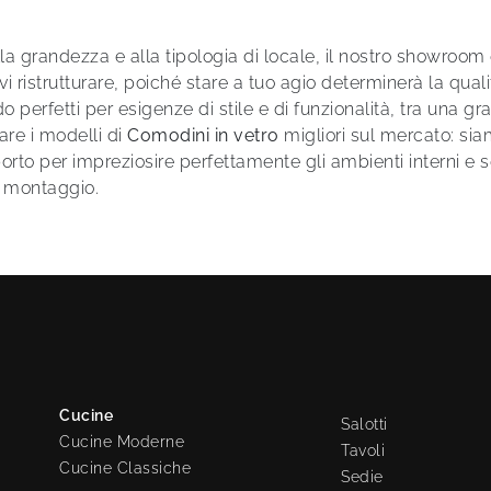
a grandezza e alla tipologia di locale, il nostro showroom è 
ristrutturare, poiché stare a tuo agio determinerà la qualità d
 perfetti per esigenze di stile e di funzionalità, tra una gr
are i modelli di
Comodini
in vetro
migliori sul mercato: sia
rto per impreziosire perfettamente gli ambienti interni e s
e montaggio.
Cucine
Salotti
Cucine Moderne
Tavoli
Cucine Classiche
Sedie