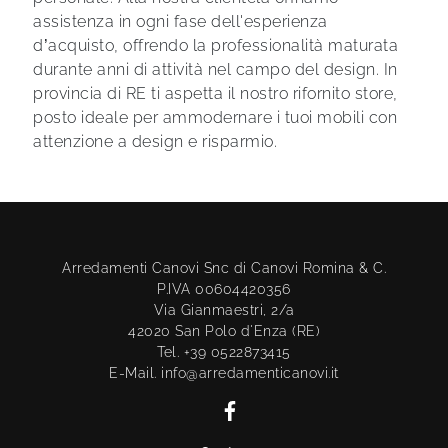
assistenza in ogni fase dell'esperienza
d’acquisto, offrendo la professionalità maturata
durante anni di attività nel campo del design. In
provincia di RE ti aspetta il nostro rifornito store,
posto ideale per ammodernare i tuoi mobili con
attenzione a design e risparmio.
Arredamenti Canovi Snc di Canovi Romina & C.
P.IVA 00604420356
Via Gianmaestri, 2/a
42020 San Polo d'Enza (RE)
Tel. +39 0522873415
E-Mail. info@arredamenticanovi.it