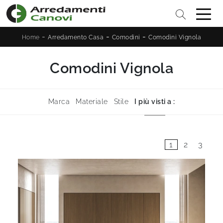
-
-
-
Home
Arredamento Casa
Comodini
Comodini Vignola
Comodini Vignola
Marca
Materiale
Stile
I più visti a :
1
2
3