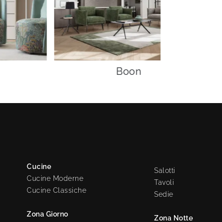
Boon
Cucine
Salotti
Cucine Moderne
Tavoli
Cucine Classiche
Sedie
Zona Giorno
Zona Notte