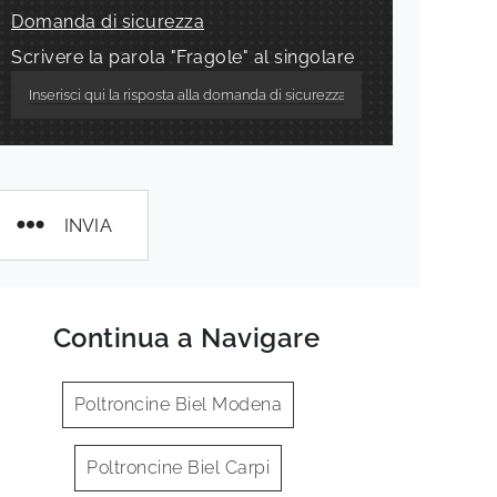
Domanda di sicurezza
Scrivere la parola "Fragole" al singolare
INVIA
Continua a Navigare
Poltroncine Biel Modena
Poltroncine Biel Carpi