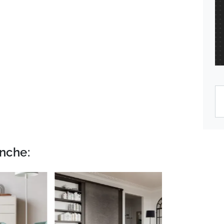
nche: