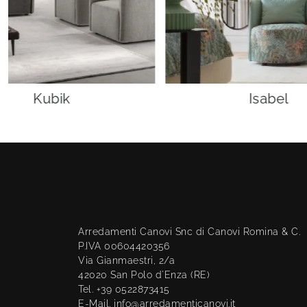
Kubik
Isabel
Arredamenti Canovi Snc di Canovi Romina & C.
P.IVA 00604420356
Via Gianmaestri, 2/a
42020 San Polo d'Enza (RE)
Tel. +39 0522873415
E-Mail. info@arredamenticanovi.it