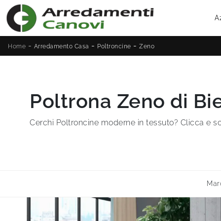
A
-
-
-
Home
Arredamento Casa
Poltroncine
Zeno
Poltrona Zeno di Bie
Cerchi Poltroncine moderne in tessuto? Clicca e sco
Mar