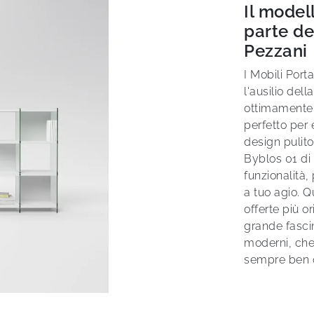
Il model
parte de
Pezzani
I Mobili Port
l'ausilio del
ottimamente i
perfetto per e
design pulito
Byblos 01 di 
funzionalità, 
a tuo agio. Q
offerte più or
grande fascin
moderni, che
sempre ben o