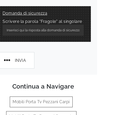
Domanda di sicurezza
Scrivere la parola "Fragole" al singolare
INVIA
Continua a Navigare
Mobili Porta Tv Pezzani Carpi