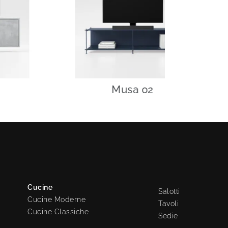
Musa 02
Cucine
Salotti
Cucine Moderne
Tavoli
Cucine Classiche
Sedie