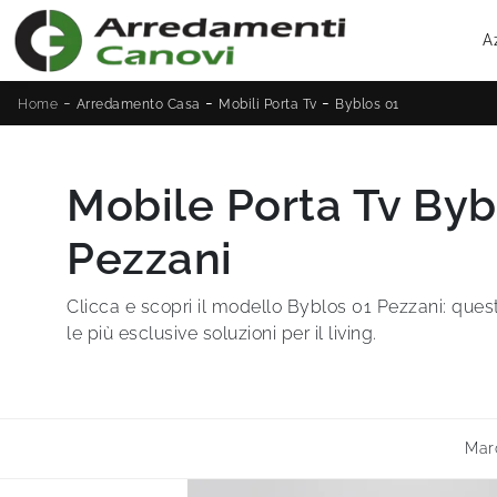
A
-
-
-
Home
Arredamento Casa
Mobili Porta Tv
Byblos 01
Mobile Porta Tv Byb
Pezzani
Clicca e scopri il modello Byblos 01 Pezzani: questo
le più esclusive soluzioni per il living.
Mar