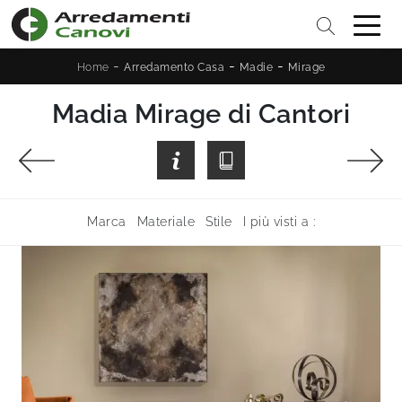
-
-
-
Home
Arredamento Casa
Madie
Mirage
Madia Mirage di Cantori
Marca
Materiale
Stile
I più visti a :