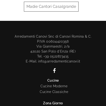
Madie Cantori Casalgrande
Arredamenti Canovi Snc di Canovi Romina & C.
P.IVA 00604420356
Via Gianmaestri, 2/a
42020 San Polo d'Enza (RE)
Tel. +39 0522873415
E-Mail. info@arredamenticanovi.it
Cucine
Cucine Moderne
Cucine Classiche
Zona Giorno