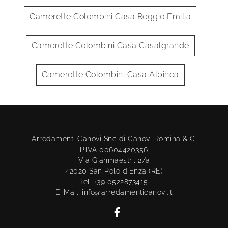
Camerette Colombini Casa Reggio Emilia
Camerette Colombini Casa Casalgrande
Camerette Colombini Casa Albinea
Arredamenti Canovi Snc di Canovi Romina & C.
P.IVA 00604420356
Via Gianmaestri, 2/a
42020 San Polo d'Enza (RE)
Tel. +39 0522873415
E-Mail. info@arredamenticanovi.it