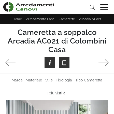
-
-
-
Home
Arredamento Casa
Camerette
Arcadia AC021
Cameretta a soppalco
Arcadia AC021 di Colombini
Casa
Marca
Materiale
Stile
Tipologia
Tipo Cameretta
I più visti a :