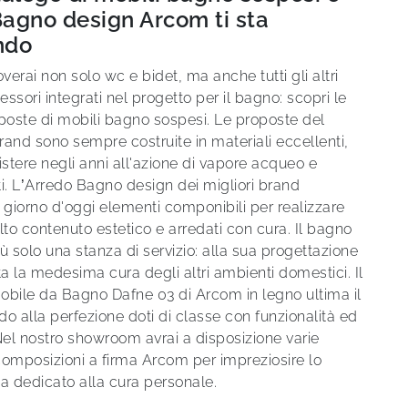
agno design Arcom ti sta
ndo
overai non solo wc e bidet, ma anche tutti gli altri
ssori integrati nel progetto per il bagno: scopri le
oposte di mobili bagno sospesi. Le proposte del
and sono sempre costruite in materiali eccellenti,
istere negli anni all'azione di vapore acqueo e
i. L’Arredo Bagno design dei migliori brand
 giorno d'oggi elementi componibili per realizzare
lto contenuto estetico e arredati con cura. Il bagno
ù solo una stanza di servizio: alla sua progettazione
ta la medesima cura degli altri ambienti domestici. Il
obile da Bagno Dafne 03 di Arcom in legno ultima il
o alla perfezione doti di classe con funzionalità ed
el nostro showroom avrai a disposizione varie
composizioni a firma Arcom per impreziosire lo
a dedicato alla cura personale.