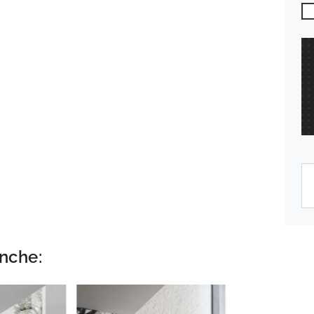
nche: