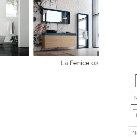
La Fenice 02
N
N