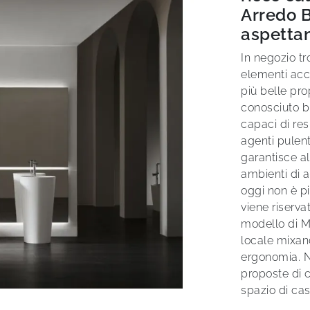
Arredo B
aspetta
In negozio tr
elementi acce
più belle pr
conosciuto br
capaci di res
agenti pulent
garantisce al
ambienti di a
oggi non è pi
viene riserva
modello di M
locale mixand
ergonomia. N
proposte di 
spazio di cas