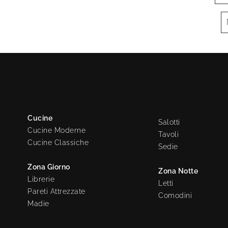
Cucine
Salotti
Cucine Moderne
Tavoli
Cucine Classiche
Sedie
Zona Giorno
Zona Notte
Librerie
Letti
Pareti Attrezzate
Comodini
Madie