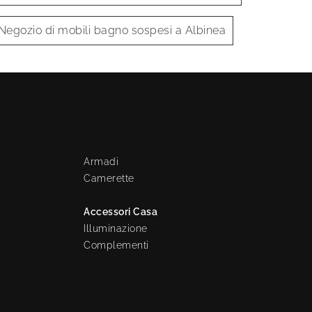
Negozio di mobili bagno sospesi a Albinea
Armadi
Camerette
Accessori Casa
Illuminazione
Complementi