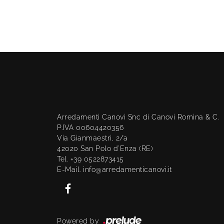
Arredamenti Canovi Snc di Canovi Romina & C.
P.IVA 00604420356
Via Gianmaestri, 2/a
42020 San Polo d'Enza (RE)
Tel. +39 0522873415
E-Mail. info@arredamenticanovi.it
Powered by