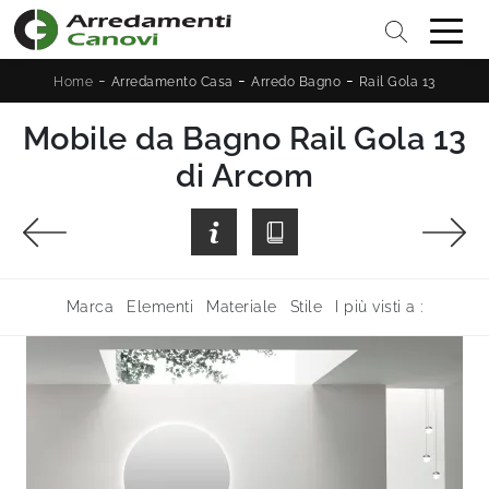
-
-
-
Home
Arredamento Casa
Arredo Bagno
Rail Gola 13
Mobile da Bagno Rail Gola 13
di Arcom
Marca
Elementi
Materiale
Stile
I più visti a :