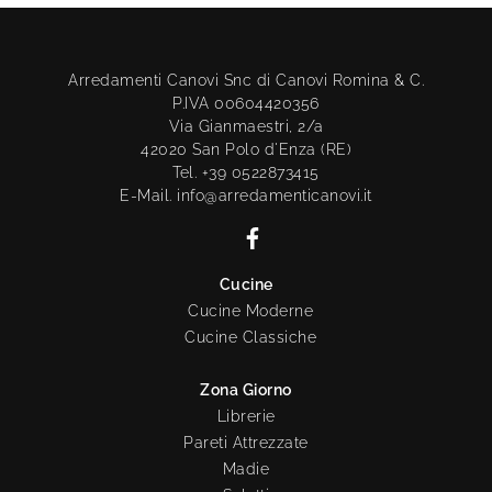
Arredamenti Canovi Snc di Canovi Romina & C.
P.IVA 00604420356
Via Gianmaestri, 2/a
42020 San Polo d'Enza (RE)
Tel. +39 0522873415
E-Mail. info@arredamenticanovi.it
Cucine
Cucine Moderne
Cucine Classiche
Zona Giorno
Librerie
Pareti Attrezzate
Madie