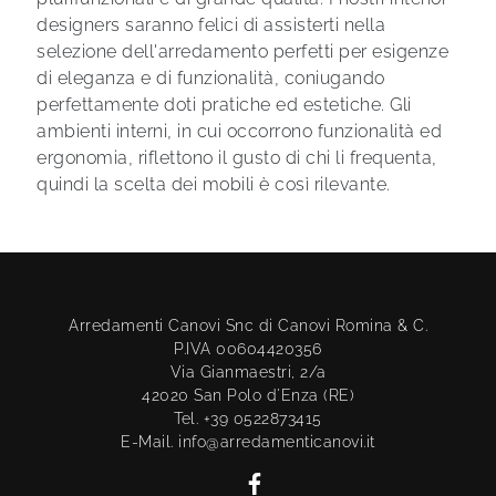
designers saranno felici di assisterti nella
selezione dell'arredamento perfetti per esigenze
di eleganza e di funzionalità, coniugando
perfettamente doti pratiche ed estetiche. Gli
ambienti interni, in cui occorrono funzionalità ed
ergonomia, riflettono il gusto di chi li frequenta,
quindi la scelta dei mobili è così rilevante.
Arredamenti Canovi Snc di Canovi Romina & C.
P.IVA 00604420356
Via Gianmaestri, 2/a
42020 San Polo d'Enza (RE)
Tel. +39 0522873415
E-Mail. info@arredamenticanovi.it