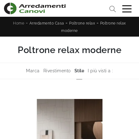
-
-
-
Home
Arredamento Casa
Poltrone relax
Poltrone relax
moderne
Poltrone relax moderne
Marca
Rivestimento
Stile
I più visti a :