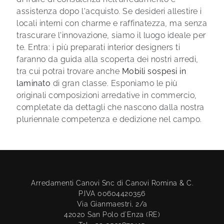
assistenza dopo l'acquisto. Se desideri allestire i
locali interni con charme e raffinatezza, ma senza
trascurare l'innovazione, siamo il luogo ideale per
te. Entra: i più preparati interior designers ti
faranno da guida alla scoperta dei nostri arredi,
tra cui potrai trovare anche
Mobili sospesi
in
laminato
di gran classe. Esponiamo le più
originali composizioni arredative in commercio,
completate da dettagli che nascono dalla nostra
pluriennale competenza e dedizione nel campo.
Arredamenti Canovi Snc di Canovi Romina & C.
P.IVA 00604420356
Via Gianmaestri, 2/a
42020 San Polo d'Enza (RE)