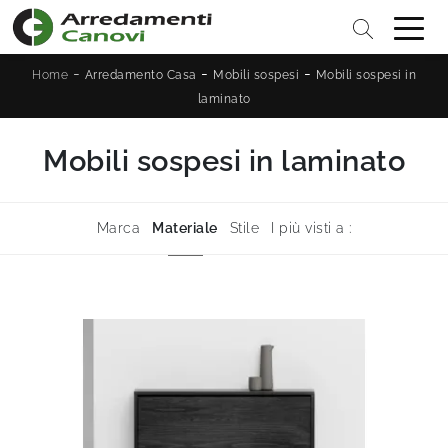
-
-
-
Home
Arredamento Casa
Mobili sospesi
Mobili sospesi in
laminato
Mobili sospesi in laminato
Marca
Materiale
Stile
I più visti a :