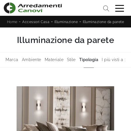
-
-
-
Home
Accessori Casa
Illuminazione
Illuminazione da parete
Illuminazione da parete
Marca
Ambiente
Materiale
Stile
Tipologia
I più visti a :