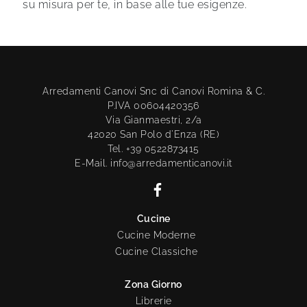
su misura per te, in base alle tue esigenze.
Arredamenti Canovi Snc di Canovi Romina & C.
P.IVA 00604420356
Via Gianmaestri, 2/a
42020 San Polo d'Enza (RE)
Tel. +39 0522873415
E-Mail. info@arredamenticanovi.it
Cucine
Cucine Moderne
Cucine Classiche
Zona Giorno
Librerie