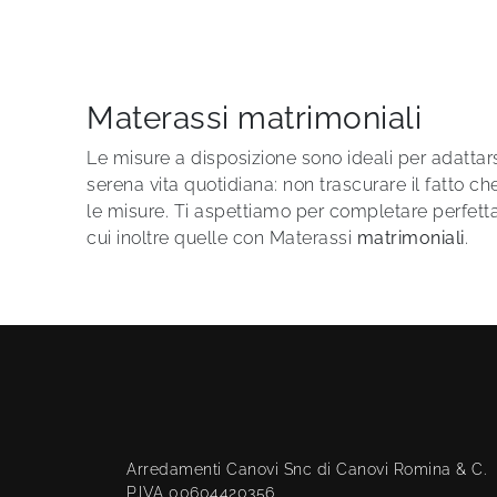
Materassi matrimoniali
Le misure a disposizione sono ideali per adattars
serena vita quotidiana: non trascurare il fatto ch
le misure. Ti aspettiamo per completare perfetta
cui inoltre quelle con Materassi
matrimoniali
.
Arredamenti Canovi Snc di Canovi Romina & C.
P.IVA 00604420356