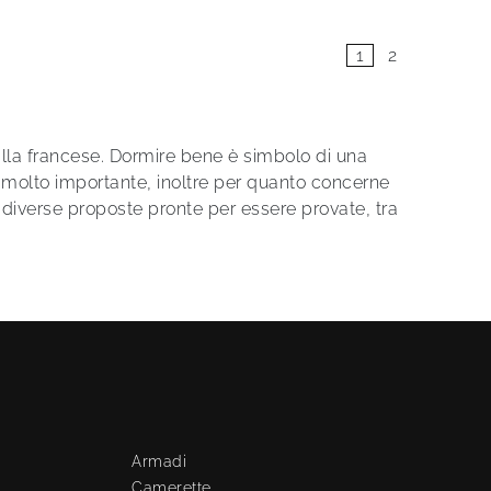
1
2
 alla francese. Dormire bene è simbolo di una
è molto importante, inoltre per quanto concerne
 diverse proposte pronte per essere provate, tra
Armadi
Camerette