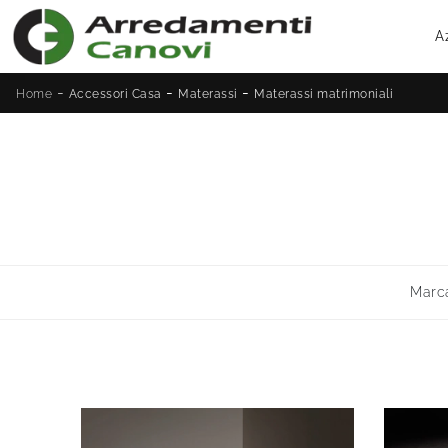
A
-
-
-
Home
Accessori Casa
Materassi
Materassi matrimoniali
Marc