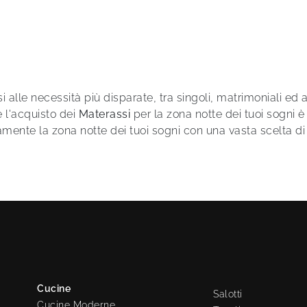
AND SOFT
i alle necessità più disparate, tra singoli, matrimoniali ed
e l'acquisto dei
Materassi
per la zona notte dei tuoi sogni 
mente la zona notte dei tuoi sogni con una vasta scelta di
Cucine
Salotti
Cucine Moderne