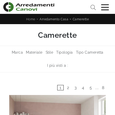
-
-
Home
Arredamento Casa
Camerette
Camerette
Marca
Materiale
Stile
Tipologia
Tipo Cameretta
I più visti a :
1
2
3
4
5
....
8