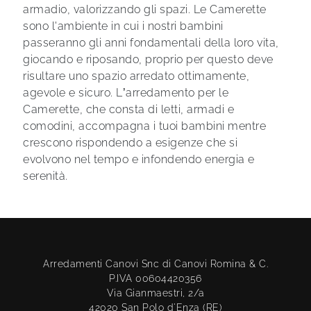
armadio, valorizzando gli spazi. Le Camerette
sono l'ambiente in cui i nostri bambini
passeranno gli anni fondamentali della loro vita,
giocando e riposando, proprio per questo deve
risultare uno spazio arredato ottimamente,
agevole e sicuro. L’arredamento per le
Camerette, che consta di letti, armadi e
comodini, accompagna i tuoi bambini mentre
crescono rispondendo a esigenze che si
evolvono nel tempo e infondendo energia e
serenità.
Arredamenti Canovi Snc di Canovi Romina & C.
P.IVA 00604420356
Via Gianmaestri, 2/a
42020 San Polo d'Enza (RE)