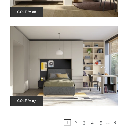
GOLF Y108
GOLF Y107
1
2
3
4
5
....
8