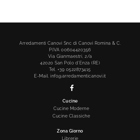
Arredamenti Canovi Snc di Canovi Romina & C.
P.IVA 00604420356
Via Gianmaestri, 2/a
42020 San Polo d'Enza (RE)
Tel. +39 0522873415
E-Mail. info@arredamenticanovi.it
Cucine
Cucine Moderne
Cucine Classiche
Zona Giorno
Librerie